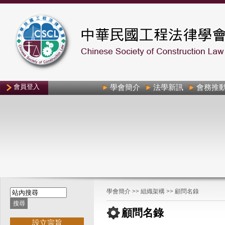
會員登入
學會簡介
法學新訊
會務推
學會簡介
>>
組織架構
>>
顧問名錄
顧問名錄
設立宗旨