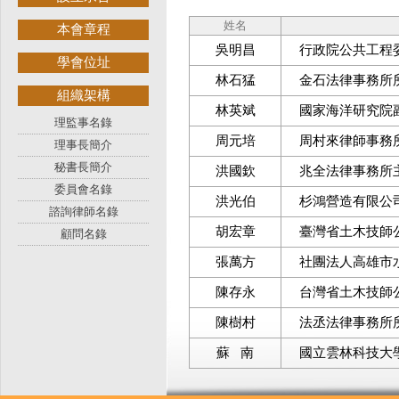
姓名
本會章程
吳明昌
行政院公共工程
學會位址
林石猛
金石法律事務所
組織架構
林英斌
國家海洋研究院
理監事名錄
周元培
周村來律師事務
理事長簡介
秘書長簡介
洪國欽
兆全法律事務所
委員會名錄
洪光伯
杉鴻營造有限公司
諮詢律師名錄
胡宏章
臺灣省土木技師
顧問名錄
張萬方
社團法人高雄市
陳存永
台灣省土木技師
陳樹村
法丞法律事務所
蘇 南
國立雲林科技大