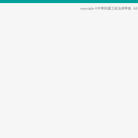
copyright ©中華民國工程法律學會. All Righ