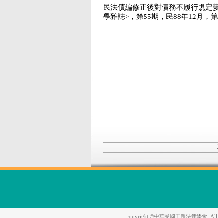
民法債編修正後對債務不履行規定變
學雜誌>，第55期，民88年12月，
copyright ©中華民國工程法律學會. All Righ