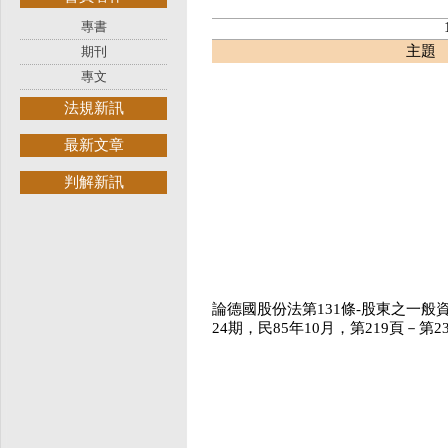
專書
主題
期刊
專文
法規新訊
最新文章
判解新訊
論德國股份法第131條-股東之一
24期，民85年10月，第219頁－第2