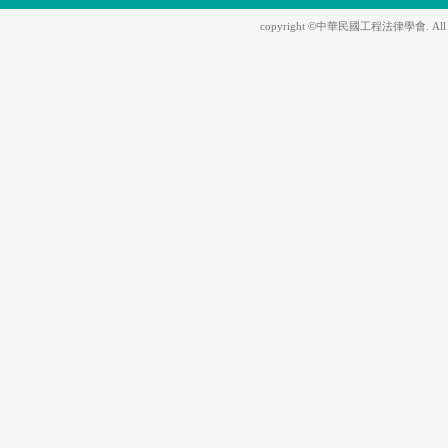
copyright ©中華民國工程法律學會. All Righ