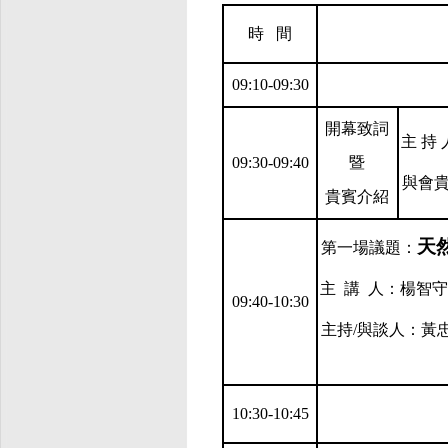
時
間
09:10-09:30
開幕致詞
主
持
09:30-09:40
暨
與會
貴賓介紹
天
第一場議題：
主
講
人：
楊智守
09:40-10:30
主持
/
與談
人
：黃
10:30-10:45