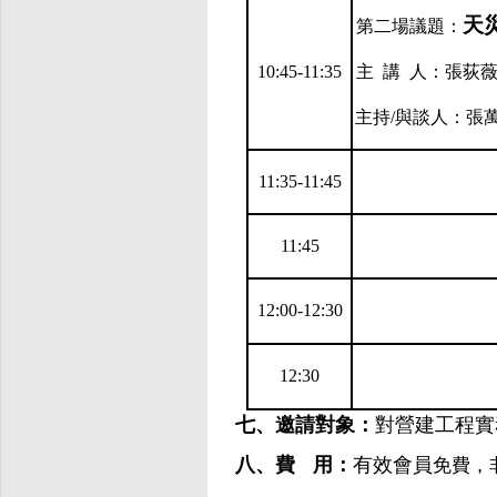
天
第二場議題：
10:45-11:35
主
講
人：
張荻薇
主持
/
與談
人
：張
11:35-11:45
11:45
12:00-12:30
12:30
七、邀請對象：
對營建工程實
八、費
用：
有效會員
免費，