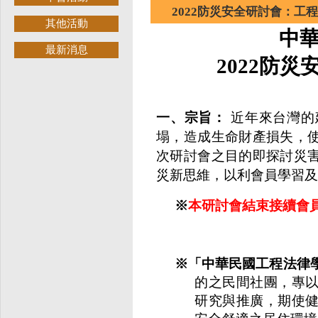
2022防災安全研討會：工
其他活動
中
最新消息
2022
防災
一、宗旨：
近年來台灣的
塌，造成生命財產損失，
次研討會之目的即探討災
災新思維，以利會員學習及
※
本研討會結束接續會
※「中華民國工程法律
的之民間社團，專
研究與推廣，期使