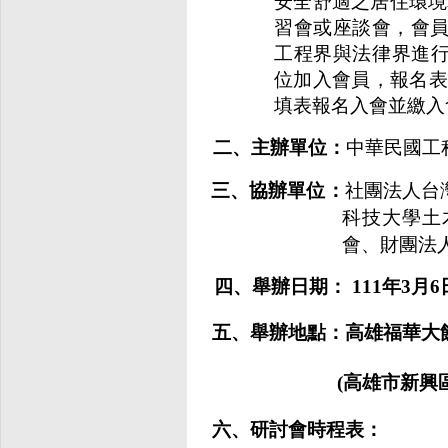
安全舒適之居住環境
習會或座談會，會
工程界與法律界進
位加入會員，報名
填表報名入會並繳入
二、主辦單
位：
中華民國工
三、協辦
單
位：
社團法人
台
科技大學土
會、財團法
四、舉辦日
期：
111
年
3
月
6
五、舉辦地點：高雄福華大
(
高雄市新興
六、研討會時程表：