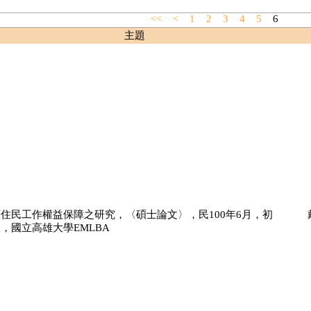
<<
<
1
2
3
4
5
6
主題
住民工作權益保障之研究，〈碩士論文〉，民100年6月，初
，國立高雄大學EMLBA