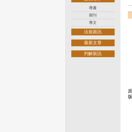
專書
期刊
專文
法規新訊
最新文章
判解新訊
原
版